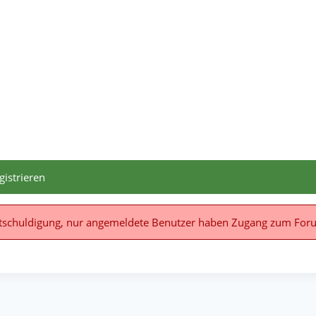
gistrieren
tschuldigung, nur angemeldete Benutzer haben Zugang zum For