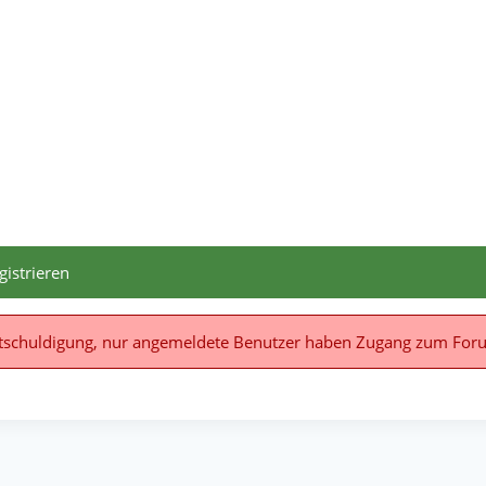
gistrieren
tschuldigung, nur angemeldete Benutzer haben Zugang zum For